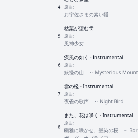
4
.
原曲:
お宇佐さまの素い幡
枯葉が望む雫
5
.
原曲:
風神少女
疾風の如く - Instrumental
6
.
原曲:
妖怪の山 ～ Mysterious Mount
雲の檻 - Instrumental
7
.
原曲:
夜雀の歌声 ～ Night Bird
また、花は咲く - Instrumental
原曲:
8
.
幽雅に咲かせ、墨染の桜 ～ Border 