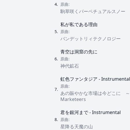
4
.
原曲:
駒草咲くパーペチュアルスノー
私が私である理由
5
.
原曲:
バンデットリィテクノロジー
青空は洞窟の先に
6
.
原曲:
神代鉱石
虹色ファンタジア - Instrumental
原曲:
7
.
あの賑やかな市場は今どこに ～ Im
Marketeers
君を銀河まで - Instrumental
8
.
原曲:
星降る天魔の山