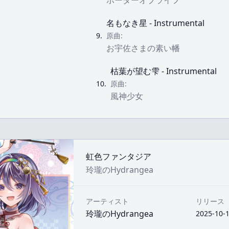
ボーダーオブライフ
名もなき星 - Instrumental
9
.
原曲:
お宇佐さまの素い幡
枯葉が望む雫 - Instrumental
10
.
原曲:
風神少女
虹色ファンタジア
玲瓏のHydrangea
アーティスト
リリース
玲瓏のHydrangea
2025-10-