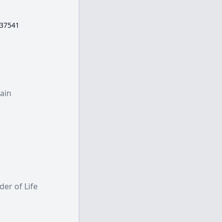
37541
ain
of Life