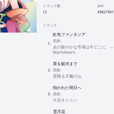
トラック数
JAN
12
45827361
トラック
虹色ファンタジア
原曲:
1
.
あの賑やかな市場は今どこに ～ Im
Marketeers
君を銀河まで
2
.
原曲:
星降る天魔の山
招かれた明日へ
3
.
原曲:
大吉キトゥン
雪月花