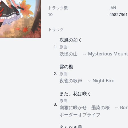
トラック数
JAN
10
45827361
トラック
疾風の如く
1
.
原曲:
妖怪の山 ～ Mysterious Mount
雲の檻
2
.
原曲:
夜雀の歌声 ～ Night Bird
また、花は咲く
原曲:
3
.
幽雅に咲かせ、墨染の桜 ～ Border 
ボーダーオブライフ
名もなき星