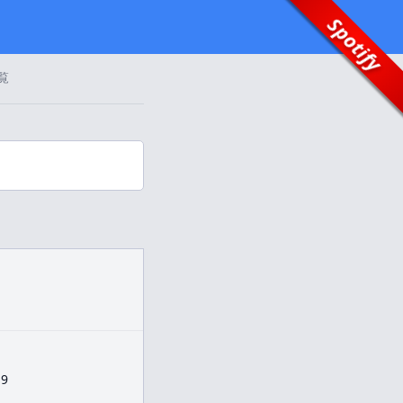
Spotify
覧
19